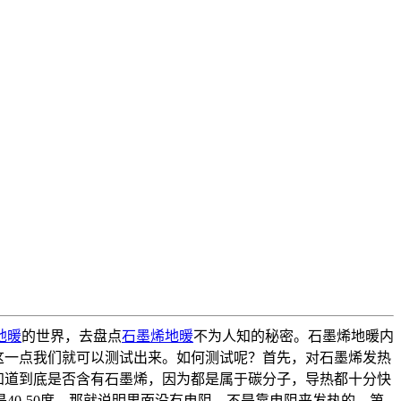
地暖
的世界，去盘点
石墨烯地暖
不为人知的秘密。石墨烯地暖内
这一点我们就可以测试出来。如何测试呢？首先，对石墨烯发热
的知道到底是否含有石墨烯，因为都是属于碳分子，导热都十分快
0-50度，那就说明里面没有电阻，不是靠电阻来发热的。第