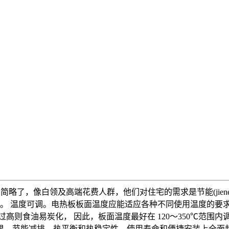
简略了，像白领及高端花费人群，他们对住宅的需求是节能(jien
。 温度可调。电热板板面温度应能适应各种不同使用温度的要求。
过高则食油易炭化， 因此，板面温度最好在 120～350℃范围内
果、节能减排、热平衡和热稳定性、使用寿命和便捷安装上全面