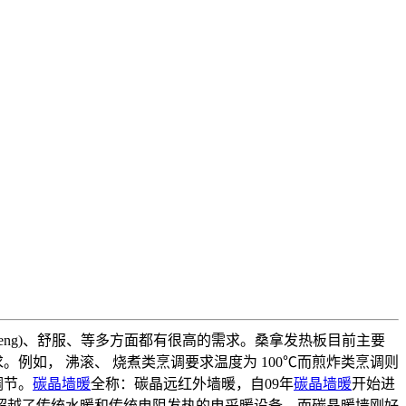
eng)、舒服、等多方面都有很高的需求。桑拿发热板目前主要
例如， 沸滚、 烧煮类烹调要求温度为 100℃而煎炸类烹调则
调节。
碳晶墙暖
全称：碳晶远红外墙暖，自09年
碳晶墙暖
开始进
超越了传统水暖和传统电阻发热的电采暖设备。而碳晶暖墙刚好