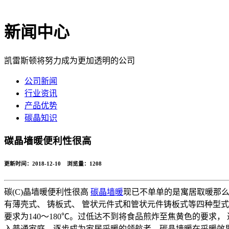
新闻中心
凯雷斯顿将努力成为更加透明的公司
公司新闻
行业资讯
产品优势
碳晶知识
碳晶墙暖便利性很高
更新时间：2018-12-10 浏览量：
1208
碳(C)晶墙暖便利性很高
碳晶墙暖
现已不单单的是寓居取暖那么
有薄壳式、 铸板式、 管状元件式和管状元件铸板式等四种型式
要求为140～180℃。过低达不到将食品煎炸至焦黄色的要求， 
入普通家庭，逐步成为家居采暖的领航者。碳晶墙暖在采暖效