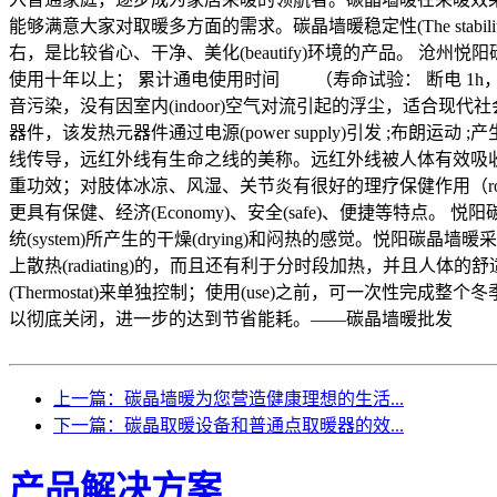
能够满意大家对取暖多方面的需求。碳晶墙暖稳定性(The stabilit
右，是比较省心、干净、美化(beautify)环境的产品。 
使用十年以上； 累计通电使用时间 （寿命试验： 断电 1h， 通电
音污染，没有因室内(indoor)空气对流引起的浮尘，适合现代社会
器件，该发热元器件通过电源(power supply)引发 ;布朗
线传导，远红外线有生命之线的美称。远红外线被人体有效吸收，可
重功效；对肢体冰凉、风湿、关节炎有很好的理疗保健作用（rol
更具有保健、经济(Economy)、安全(safe)、便捷等特点。
统(system)所产生的干燥(drying)和闷热的感觉。
上散热(radiating)的，而且还有利于分时段加热，并且人体
(Thermostat)来单独控制；使用(use)之前，可一次性
以彻底关闭，进一步的达到节省能耗。——碳晶墙暖批发
上一篇：碳晶墙暖为您营造健康理想的生活...
下一篇：碳晶取暖设备和普通点取暖器的效...
产品解决方案