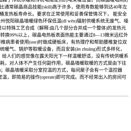
射率等都比通常碳晶商品技能(skill)高于许多，使用寿数能够到达40年左
。足浴桶发热板寿命长。要求在正常使用和妥善保管情况下， 能安全
。沧州悦阳碳晶墙暖绿色环保低温(dī wēn)辐射供暖系统无废气、噪
rè)板是以特殊工艺合成（解释:由几个部分合并成一个整体)的发热元
电能量热转换99%以上，碳晶电热板表面热能主要通过8—13微米远红外
椎病患者使用(use)时做成硬板床，有热理疗和帮助腰椎复位双
、锅炉等取暖设备，而且安装(ān zhuāng)形式多样化，
益于身体健康，给人们的感觉像在露天阳光下一样温暖舒适，没有传统供暖系
的节约能耗，对人体不产生任何副作用，碳晶墙暖取暖的方式是由下往
tion)；碳晶墙暖采取分室控温的方式，每间屋子会有一个温控器
室温，即简易的操作(operate)即可完成。而不经常出入的房间可