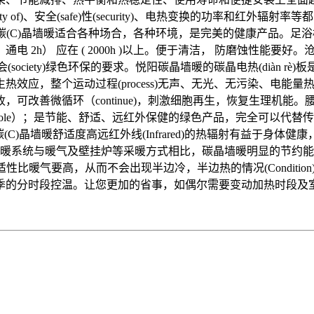
y of)、安全(safe)性(security)、电热变换的功率和红外辐
沧州悦阳碳(C)晶墙暖适合各种场合，各种环境，是完美的健康产品
 2h） 应在 ( 2000h )以上。便于清洁， 防磨蚀性能要好
(society)绿色环保的要求。悦阳碳晶墙暖的碳晶电热(diàn 
运动 ;产生热效应，整个运动过程(process)无声、无光、无污染、
改善微循环（continue)，刺激细胞再生，恢复生理机能。腰
e）；是节能、舒适、远红外保健的绿色产品，完全可以代替传统暖气
 悦阳碳(C)晶墙暖舒适度高远红外线(Infrared)的热辐射有
悦阳碳晶墙暖采暖系统与暖气及壁挂炉等采暖方式相比，碳晶墙暖明显
的舒适性比暖气要高，从而不会出现半边冷，半边热的情况(Condi
完成整个冬季的分时段控温。让您更加的省事，如偶尔需要变动加热时段及