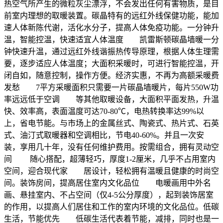
热空气所产生的微粒灰尘漂浮，不会发出任何有害物质，是目
前室内理想的取暖装置。碳晶特有的远红外线保健功能，能加
速人体新陈代谢，活化水分子，提高人体免疫功能。一分钟升
温，智能控温，快速适宜人体温度 凯雷斯顿碳晶墙暖一分
钟快速升温，通过远红外线谐振热传导原理，根据人体生理需
要，逐步适应人体温度；大面积采暖时，可进行智能控温，开
闭自如，随意控制，操作方便。经济实惠，不再为高额采暖费
发愁 7平方采暖面积只需要一片碳晶墙暖片，每片550W功
率远远低于空调 等其他取暖设备，大面积平面发热，升温
快、效率高，表面温度可达70-80℃，电热转换率达99%以
上，省电节能。与市场上的金属丝式、陶瓷式、热片式、石英
式、油汀式取暖器和空调相比，节电40-60%。并且一次安
装，享用几十年，没有任何维护费用。按需组合，拥有灵动空
间 随心搭配，超薄轻巧，厚度1-2厘米，几乎不占用室内
空间，迎合现代家 居设计，轻松拥有温暖且健康的时尚空
间。装饰房间，提高居住室内文化品位 电暖画用中外名
画、悬挂室内、不占空间（仅4-5公分厚度），起到装饰居室
的作用，以提高人们居住和工作的室内环境的文化品位。低碳
生活，节能优先 低碳生活代表着节能，减排，同时也是一