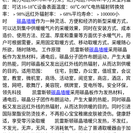
度：可达16-18℃设备表面温度：60℃-90℃电热辐射转换效
率：﹥98%远红外辐射率：﹥68%平均寿命：﹥100000小
时
碳晶墙暖
作为一种灵活、方便和经济的新型采暖方式，
可以达到集中供暖暖气片的采暖效果，同时在安装方式、成本
造价、使用方法、控温、厚度和重量等方面优于水暖气片。用
户可根据需要，采用固定取暖方式、移动取暖方式，采暖随心
所欲，随时随地。 工作原理 凯雷斯顿
碳晶墙暖
采用碳晶
板作为发热材料，通电后，碳晶分子团作布朗运动，产生大量
的热能，同时碳晶板又发出远红外线的热辐射，从而达到供暖
的目的。适用范围： 住宅，别墅，办公室，值班室，会议
室，教室，微机室，商场、活动室，阅览室，商店，酒店，宾
馆，网吧，歌舞厅，美容院，棋牌室，变电所等。安全环保，
领先科技 凯雷斯顿
碳晶墙暖
采用碳晶板作为发热材料，
通电后，碳晶分子团作布朗运动，产生大量的热能，同时碳晶
板又发出远红外线的热辐射，从而达到供暖的目的。同时引进
国际聚酯安防烫技术，不再担心宝宝稚嫩皮肤被烫伤。健康舒
适，享受零污染取暖 凯雷斯顿碳晶墙暖只发热，不发红，
不发光，无声，无风，不消耗氧气，防止了普通取暖器由于加