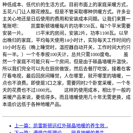
种低成本、低代价的生活方式。目前市面上的家庭采暖方式，
五花八门让人眼花缭乱。但是不管采取哪种供暖方式。许多业
主关心地还是日后使用的费用和安装成本问题。让我们来算一
笔账吧： 凯雷斯顿墙暖每片的功率550瓦，每7个平米需要
安装一片。 15平米的房间，安装2片，功率1100瓦。以早
出晚归的家庭，平均每天使用14小时计，实际每天工作时间约
10小时左右（晚上睡觉时，温控器自动开关，工作时间大约只
有一半。）一个冬季按100天计，总共只需1000度电。 虽
然一个家庭不可能只有一个房间，但是由于碳晶墙暖升温快，
所以我们完全可以先在厨房做饭，然后去餐厅吃饭，接着在客
厅看电视，最后回房间睡觉，人在哪里，就开哪里的墙暖，一
点也不浪费。即使是3口之家，需要同时2个卧室采暖，一个冬
天的花费也不过1000元。 这样的使用成本，相比于一般的
采暖产品来说，要低得多。而且墙暖使用几十年无需更换，成
本造价远低于各种地暖产品。
上一篇：凯雷斯顿远红外碳晶地暖的养生效...
下一篇：遵循中医理论——碳晶地暖的养生...