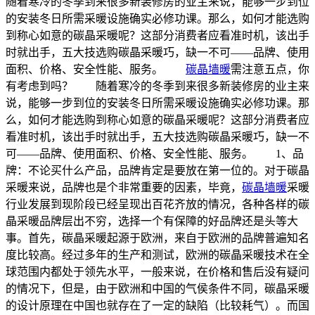
随着寒冷的冬季到来很多新装修房的业主来说，能够一步到位
的安装冬日所需采暖设施确实必修功课。那么，如何才能选购
到称心如意的碳晶采暖呢？这部分消费者应看准时机，该出手
时就出手，五大技选购碳晶采暖巧，缺一不可——品牌、使用
面积、价格、安全性能、服务。
碳晶墙暖
需注意五点，你
有考虑到吗？ 随着寒冷的冬季到来很多新装修房的业主来
说，能够一步到位的安装冬日所需采暖设施确实必修功课。那
么，如何才能选购到称心如意的碳晶采暖呢？这部分消费者应
看准时机，该出手时就出手，五大技选购碳晶采暖巧，缺一不
可——品牌、使用面积、价格、安全性能、服务。 1、品
牌：不论买什么产品，品牌肯定是要放在第一位的。对于碳晶
采暖来说，品牌也是个非常重要的因素，毕竟，
碳晶墙暖
采暖
行业发展到现阶段已经呈现出百花齐放的情况，各种各样的碳
晶采暖品牌层出不穷，选择一个有保障的好品牌还是头等大
事。首先，碳晶采暖起源于欧洲，来自于欧洲的品牌普遍知名
度比较高。经过多年的生产和测试，欧洲的碳晶采暖技术在全
球范围内都处于领先水平，一般来说，在价格和售后没有疑问
的情况下，但是，由于欧洲和中国的气侯条件不同，碳晶采暖
的设计原理在中国也就存在了一定的缺陷（比较耗气）。而国