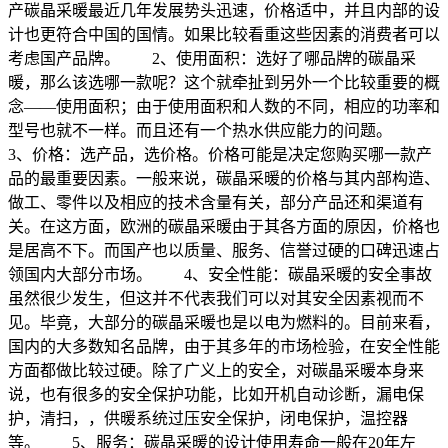
产碳晶采暖最近几年发展势头迅速，价格适中，并且内部的设
计也更符合中国的国情。如果比较看重这些因素的消费者可以
考虑国产品牌。 2、使用面积：选好了哪品牌的碳晶采
暖，那么该选哪一款呢？这个就牵扯到另外一个比较重要的概
念——使用面积；由于使用面积和人数的不同，相应的功率和
型号也就不一样。而且还有一个热水供应能力的问题。
3、价格：选产品，选价格。价格可能是决定您购买哪一款产
品的最重要因素。一般来说，碳晶采暖的价格与其内部构造、
做工、零件以及相应的技术含量有关，部分产品还和渠道有
关。在这方面，欧洲的碳晶采暖由于其各方面的原因，价格也
是居高不下。而国产也以质量、服务、信誉过硬的口碑迅速占
领国内大部分市场。 4、安全性能：碳晶采暖的安全事故
虽然很少发生，但这并不代表我们可以对其安全因素视而不
见。毕竟，大部分的碳晶采暖也是以电为燃料的。目前来看，
国内的大多数知名品牌，由于其多年的市场检验，在安全性能
方面都做比较过硬。除了广义上的安全，对碳晶采暖本身来
说，也有很多的安全保护功能，比如开机自动诊断，漏电保
护，清扫，，供暖系统过压安全保护，闭电保护，温控器
等。 5、服务：碳晶采暖的设计使用寿命一般在20年左