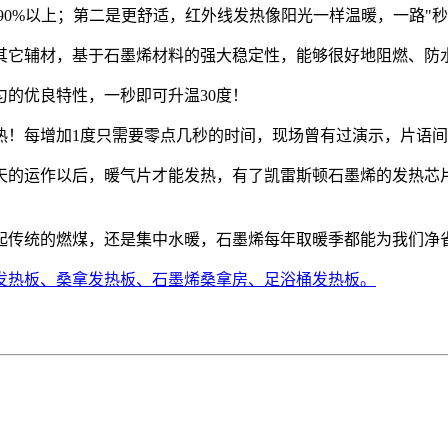
90%以上；第二是更舒适，红外线发热像阳光一样温暖，一路"秒
其它辅材，基于石墨烯材料的强大稳定性，能够很好地阻燃、防
匀的优良特性，一秒即可升温30度！
！每增加1度只需要零点几秒的时间，现场曾有过演示，片语间温
天的运作以后，暖气片才能发热，有了凯雷斯顿石墨烯的发热芯
起传统的燃煤，还是集中水暖，石墨烯每年取暖季都能为我们净
发热板、桑拿发热板、石墨烯桑拿房、足浴桶发热板。