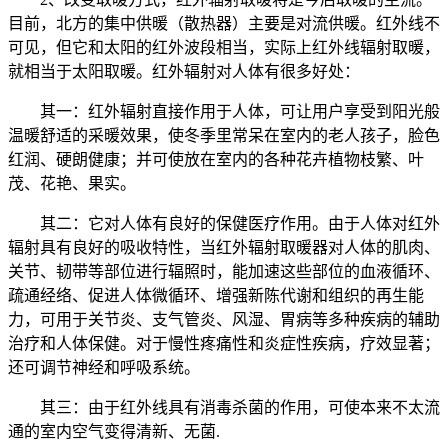
目前，北方的集中供暖（散热器）主要是对流供暖。红外线不
可见，但它和太阳的红外波段相当，实际上红外线辐射取暖，
就相当于太阳取暖。红外辐射对人体有很多好处：
其一：红外辐射直接作用于人体，可让用户享受到阳光般
温暖舒适的采暖效果，使冬季里常呆在室内的老人孩子，脸色
红润、硬朗健康；并可使放在室内的各种花卉植物枝繁、叶
茂、花艳、果实。
其二：它对人体有良好的保健医疗作用。由于人体对红外
辐射具有良好的吸收特性，当红外辐射取暖器对人体的肌肉、
关节、韧带等部位进行辐照时，能加速这些部位的血液循环、
疏通经络、促进人体微循环、增强新陈代谢和组织的再生能
力，可用于关节炎、支气管炎、风湿、胃病等多种疾病的辅助
治疗和人体保健。对于慢性疼痛性和炎症性疾病，疗效显著；
还可调节神经和呼吸系统。
其三：由于红外线具有消毒杀菌的作用，可使本来不太流
通的室内空气变得清新、无菌.