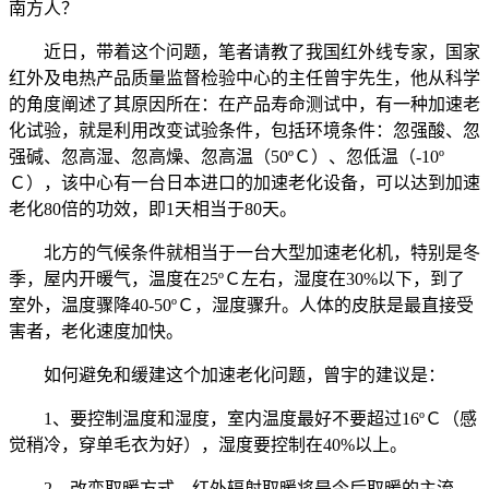
南方人？
近日，带着这个问题，笔者请教了我国红外线专家，国家
红外及电热产品质量监督检验中心的主任曾宇先生，他从科学
的角度阐述了其原因所在：在产品寿命测试中，有一种加速老
化试验，就是利用改变试验条件，包括环境条件：忽强酸、忽
强碱、忽高湿、忽高燥、忽高温（50ºＣ）、忽低温（-10º
Ｃ），该中心有一台日本进口的加速老化设备，可以达到加速
老化80倍的功效，即1天相当于80天。
北方的气候条件就相当于一台大型加速老化机，特别是冬
季，屋内开暖气，温度在25ºＣ左右，湿度在30%以下，到了
室外，温度骤降40-50ºＣ，湿度骤升。人体的皮肤是最直接受
害者，老化速度加快。
如何避免和缓建这个加速老化问题，曾宇的建议是：
1、要控制温度和湿度，室内温度最好不要超过16ºＣ（感
觉稍冷，穿单毛衣为好），湿度要控制在40%以上。
2、改变取暖方式，红外辐射取暖将是今后取暖的主流。