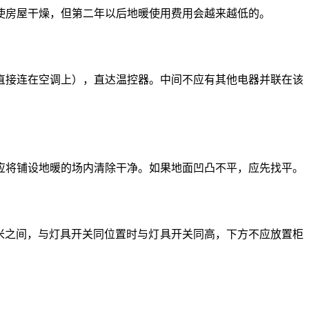
使房屋干燥，但第二年以后地暖使用费用会越来越低的。
直接连在空调上），直达温控器。中间不应有其他电器并联在该
应将铺设地暖的场内清除干净。如果地面凹凸不平，应先找平。
4米之间，与灯具开关同位置时与灯具开关同高，下方不应放置柜