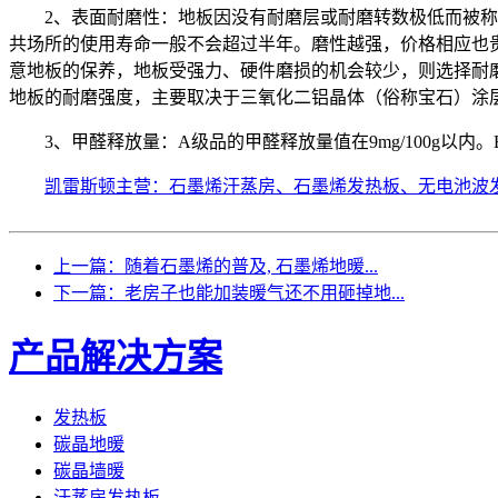
2、表面耐磨性：地板因没有耐磨层或耐磨转数极低而被
共场所的使用寿命一般不会超过半年。
磨性越强，价格相应也贵
意地板的保养，地板
受强力、硬件磨损的机会较少，则选择耐
地板的
耐磨强度，主要取决于三氧化二铝晶体（俗称宝石）涂
3、甲醛释放量：A级品的甲醛释放量值在9mg/100g以内。B极
凯雷斯顿主营：石墨烯汗蒸房、石墨烯发热板、无电池波
上一篇：随着石墨烯的普及, 石墨烯地暖...
下一篇：老房子也能加装暖气还不用砸掉地...
产品解决方案
发热板
碳晶地暖
碳晶墙暖
汗蒸房发热板