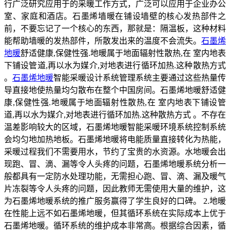
行广泛研究应用于的采暖工作方式，广泛可以应用于企业办公
室、家庭和酒店。石墨烯墙暖在铺设墙壁的核心发热部件之
前，不要忘记了一个核心的东西，那就是：隔温板，这种材料
能帮助墙暖的发热部件，所散发出来的温度不会流失。
石墨烯
地暖
舒适健康,保健性强.地暖属于地面辐射性散热,在 室内地表
下铺设管道,再以水为媒介,对地表进行循环加热.这种散热方式
。
石墨烯地暖
智能采暖设计系统管理系统主要通过这些热量传
导直接地使热量均匀散布在整个中国房间。石墨烯地暖舒适健
康,保健性强.地暖属于地面辐射性散热,在 室内地表下铺设管
道,再以水为媒介,对地表进行循环加热.这种散热方式 。不存在
温差影响较大的区域，石墨烯地暖智能采暖环境系统控制系统
会均匀地加热地板。石墨烯地暖将电能质量直接转化为热能，
采暖过程我们不需要用水，节约了宝贵的水资源。水地暖会出
现跑、冒、滴、漏等令人头疼的问题，石墨烯地暖系统分析一
般都具有一定防水处理功能，无需担心跑、冒、滴、漏及暖气
片冻裂等令人头疼的问题，因此教师无需使用大量的维护，这
为石墨烯地暖系统的推广服务赢得了学生良好的口碑。 2.地暖
在性能上远不如石墨烯地暖，但其循环系统在实际成本上优于
石墨烯地暖。循环系统的维护成本非常高。根据综合因素，循