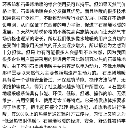
环系统和石墨烯地暖的综合使用费可以持平。但如果天然气价
格上涨，石墨烯地暖会充分发挥其优势。而且地暖的很多技术
和用途被广泛推广，不断推动地暖行业的发展。国家在不断建
设电网，从而保证了东西部的电力平衡，促进了石墨烯地暖的
发展。 3.天然气阶梯价格的不断提高实施情况从而让天然气市
场价格也逐渐的增长，所以我们很多像水地暖的用户会真切的
感受到中国家用天然气的开支会逐步增大，所以都会为之感到
十分担忧。但是 也有可能很多人会感到不以为然，因为我国
很多企业用户需要采用的是进两年来比较研究火热的石墨烯地
暖。由于不同石墨烯地暖主要内容是以电为动力，不像水地暖
那样需要以天然气为主要包括燃烧产生动力的。 石墨烯地暖
具有着一个健康安全舒适、环保建筑节能、操作方法简单、无
须维护等优点，得到了社会越来越多的用户所喜欢。 4.石墨烯
地暖采暖系统具有节能、环保、低碳、舒适、操作简单、无须
维护、占用空间少、使用寿命长等特点。它是将发热体按要求
埋于地板下，把电能直接全部转 换成热能，加热地板进行供
暖，其50%以上的热量是通过辐射方式传导，习惯上又称之为
“低温热辐射供暖”。石墨烯地暖的经济、安全、舒适性被科学
家证实，其使用寿命为50年以上。