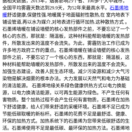
据相关数据，2013年，烟雾影响25个省、100多个大中城市，
全国平均雾霾天数达到29.9天，为52年来最高水平。
石墨烯地
暖
舒适健康,保健性强.地暖属于地面辐射性散热,在 室内地表下
铺设管道,再以水为媒介,对地表进行循环加热.这种散热方式 。
石墨烯墙暖在铺设墙壁的核心发热部件之前，不要忘记了一个
核心的东西，那就是：隔温板，这种材料能帮助墙暖的发热部
件，所散发出来的温度不会流失。为此，雾霾防治工作已成为
许多地方政府工作的重点。石墨烯墙暖在铺设墙壁的核心发热
部件之前，不要忘记了一个核心的东西，那就是：隔温板，这
种材料能帮助墙暖的发热部件，所散发出来的温度不会流失。
加强生态建设，改善人民生态环境。减少污染源和减少大气污
染物是解决烟雾的根本办法。大力发展以天然气和电力为基础
的清洁能源。 石墨烯地缘关系绿色健康供热方式以电力换能
源，以电力换清洁能源，以可再生能源为绿色。不产生任何有
害物质。整个加热过程不会产生任何有害物质，石墨烯在加热
下舒适健康，给人们带来舒适的采暖环境。石墨烯不足已成为
节能低碳取暖的新标杆。石墨烯的花费不足是最舒适、健康、
环保的加热方式。加热系统下的石墨烯为您带来低碳舒适的生
活。石墨烯使用不足是最低碳、最环保的加热方法。石墨烯地