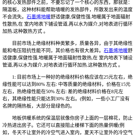
的核心发热部件之前，不要忘记了一个核心的东西，那就是：
隔温板，这种材料能帮助墙暖的发热部件，所散发出来的温度
不会流失。
石墨烯地暖
舒适健康,保健性强.地暖属于地面辐射
性散热,在 室内地表下铺设管道,再以水为媒介,对地表进行循环
加热.这种散热方式 。
目前市场上绝缘材料种类繁多，质量各异，由于其绝缘性
能和电压阻抗性能不同，其价格也有很大差异。
石墨烯地暖
舒
适健康,保健性强.地暖属于地面辐射性散热,在 室内地表下铺设
管道,再以水为媒介,对地表进行循环加热.这种散热方式 。
1: 目前市场上一种好的绝缘材料价格应该在25元左右，绝
缘性能可以达到80% 左右: 中等质量的绝缘材料，价格在15元
左右，热绝缘性能在50% 左右: 差的绝缘材料价格在8元左
右，其绝缘性能只能达到30% 左右。(例如，一些小工厂没有
名牌的隔热板，大部分是绿色的。
地板供暖系统的保温层就像你房子上面的一层棉花，防止
冷热进出房子。它还可以直接阻止楼梯下面的热量供暖(例
如，冬天不让室外的冷空气进入室内，夏天不让室外的冷空气