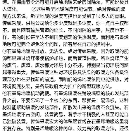
缚。在梅雨节令还可能开启烯地暖来给房间除湿，可能说极具
人道化。 ②这种新型地暖温度可能调节。绝对传统的取
暖方法来说，新型地暖的温度可控也是受到了很多人的青眼。
传统采暖，供热公司给你多少度就是多少度，你一点自主权都
不，而且随着输热管道的延长，不同间隔的屋宇，热度也不一
样，有的时候甚至达不到国度划定的供热温度。而利用石墨烯
地暖可能完全避免这个问题，所有尽在自己的控制中。
③石墨烯地暖零排放、无沾染。绝对传统采暖，因为取暖的能
源都是通过烧煤来使锅炉加热，而后管道供暖。所以烧煤产生
的废气、废渣、废水都对环境十分不好。特别是当初环境问题
越来越重大，传统采暖这种对环境极具沾染的取暖方法各级治
理部分也在寻找新的前途。而咱们的烯地暖依附电能供热，对
环境彻底友爱，是各级政府大力推广的新型取暖方法。
④石墨烯地暖机动简便。石墨烯墙暖在铺设墙壁的核心发热部
件之前，不要忘记了一个核心的东西，那就是：隔温板，这种
材料能帮助墙暖的发热部件，所散发出来的温度不会流失。石
墨烯地暖不占空间，装置简易，着手才干稍强的人甚至可能自
己独破装置。传统采暖宏大的体积跟管线在石墨烯地暖这里将
不复存在。特别是烯地暖这种简单、效力高的取暖方法，还很