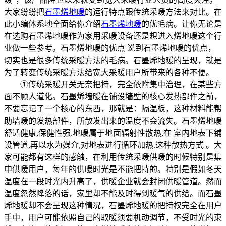
大家纷纷把
石墨烯地暖
的运行特点跟传统采暖方法来对比。在
此小编体系地全面给你介绍
石墨烯地暖
的优毛病。让你无论是
在选购石墨烯地暖作为家用采暖设备还是想进入烯地暖这个行
业做一些参考。石墨烯地暖的优点 说到石墨烯地暖的优点，
切实也是很多传统采暖方法的毛病。石墨烯地暖的呈现，就是
为了转变传统采暖方法给宽大采暖用户所带来的各种不便。
①传统采暖开关无奈把持，完全依附集中治理，在某些方
面不顾人道化。石墨烯墙暖在铺设墙壁的核心发热部件之前，
不要忘记了一个核心的东西，那就是：隔温板，这种材料能帮
助墙暖的发热部件，所散发出来的温度不会流失。石墨烯地暖
舒适健康,保健性强.地暖属于地面辐射性散热,在 室内地表下铺
设管道,再以水为媒介,对地表进行循环加热.这种散热方式 。大
家可能都有这样的感触，在利用传统采暖供暖的时候特别是集
中供暖用户，每年的供暖时光是不能把持的。特别是假如冬天
温度在一段时光内升高了，供暖企业就会封闭供暖管道。然而
温度忽然降落的话，家里却不能及时得到暖气的供给。而石墨
烯地暖却不会呈现这种情况，石墨烯地暖的把持权完全在用户
手中，用户可能依照自己的取暖须要机动调节，不受时光的束