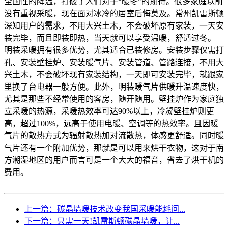
全国性的降温，打破了人们对于“暖冬”的期待。很多家庭以前
没有重视采暖，现在面对冰冷的居室后悔莫及。常州凯雷斯顿
深知用户的需求，不用大兴土木，不会破坏原有家装，一天安
装完毕，而且即装即热，当天就可以享受温暖，舒适过冬。
明装采暖拥有很多优势，尤其适合已装修房。安装步骤仅需打
孔、安装壁挂炉、安装暖气片、安装管道、管路连接，不用大
兴土木，不会破坏现有家装结构，一天即可安装完毕，就跟家
里换了台电器一般方便。此外，明装暖气片供暖升温速度快，
尤其是那些不经常使用的客房，随开随用。壁挂炉作为家庭独
立采暖的热源，采暖热效率可达90%以上，冷凝壁挂炉则更
高，超过100%，远高于使用电暖、空调等的热效率。且因暖
气片的散热方式为辐射散热加对流散热，体感更舒适。同时暖
气片还有一个附加优势，那就是可以用来烘干衣物，这对于南
方潮湿地区的用户而言可是一个大大的福音，省去了烘干机的
费用。
上一篇：碳晶墙暖技术改变我国采暖能耗问...
下一篇：只需一天!凯雷斯顿碳晶墙暖，让...