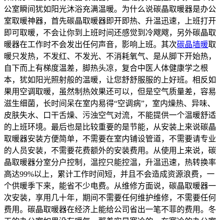
公室瞬间犹如阳光沐浴充满温暖。为什么说碳晶取暖器是办公
室取暖神器，首先碳晶取暖器即开即热、升温迅速，上班打开
即可取暖，不会让你到上班时间还感觉到冷飕飕，另外碳晶取
暖器在工作时不会发出任何声音，影响上班。其次
碳晶墙暖
取
暖只发热，不发红、不发光、不消耗氧气、是从脚下开始热，
自下而上有梯度温差，脚热头凉，复合中医人体健康学之根
本，犹如阳光照射般的温暖，让您舒舒服服的上好班。相反如
果用空调取暖，虽然制热效果还可以，但是空气质量差，容易
滋生细菌，长时间呆在室内易得“空调病”，室内燥热、异味、
皮肤失水、口干舌燥、污浊空气对流，不能提供一个温暖舒适
的上班环境。最后也是比较重要的是节能，从安装上来说碳晶
取暖器安装方便简单，不需要在室内铺设管道，不需要请专业
的人员安装，不需要花费额外的安装费用。从使用上来说，碳
晶取暖器分室分户控制，温控只能控温，升温迅速，热转换率
高达99%以上，累计工作时间短，并且不会造成资源浪费，一
个供暖季下来，能省不少电费。从维修方面说，碳晶取暖器一
次安装，享用几十年，期间不需要任何维护维修，不需要任何
费用。碳晶取暖器在经济上能给公司省出一笔不菲的费用。冬