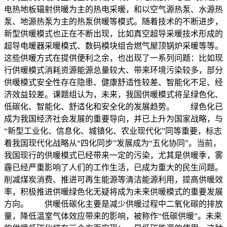
电热地板辐射供暖为主的热电采暖，和以空气源热泵、水源热
泵、地源热泵为主的热泵供暖等模式。随着技术的不断进步，
新型供暖模式也正在不断出现，比如真空超导采暖技术形成的
超导电暖器采暖模式、数码模块组合燃气屋顶锅炉采暖等等。
这些供暖方式在提供便利之余，也出现了一系列问题：比如现
行供暖模式消耗资源能源总量较大、带来环境污染较多，部分
供暖模式安全性存在隐患、健康舒适性较差、智能化不足、经
济效益较差。课题组认为，未来，我国供暖模式将呈绿色化、
低碳化、智能化、舒适化和安全化的发展趋势。 绿色化已
成为我国经济社会发展的重要导向，并已上升为国家战略，与
“新型工业化、信息化、城镇化、农业现代化”同等重要，标志
着我国现代化战略从“四化同步”发展成为“五化协同”。当前，
我国现行的供暖模式已经带来一定的污染，尤其是供暖季，雾
霾已经严重影响了人们的工作生活，已成为重大的民生问题。
削减煤炭消费、推进可再生能源等清洁能源利用，提高供暖效
率，积极推进供暖绿色化无疑将成为未来供暖模式的重要发展
方向。 供暖低碳化主要是减少供暖过程中二氧化碳的排放
量，降低温室气体效应带来的影响，被称作“低碳供暖”。未来