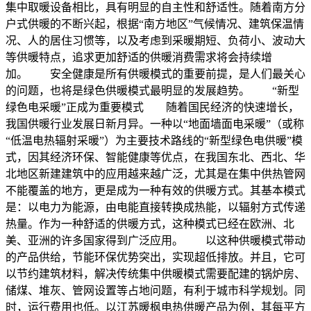
集中取暖设备相比，具有明显的自主性和舒适性。随着南方分
户式供暖的不断兴起，根据“南方地区”气候情况、建筑保温情
况、人的居住习惯等，以及考虑到采暖期短、负荷小、波动大
等供暖特点，追求更加舒适的供暖消费需求将会持续增
加。 安全健康是所有供暖模式的重要前提，是人们最关心
的问题，也将是绿色供暖模式最明显的发展趋势。 “新型
绿色电采暖”正成为重要模式 随着国民经济的快速增长，
我国供暖行业发展日新月异。一种以“地面墙面电采暖”（或称
“低温电热辐射采暖”）为主要技术路线的“新型绿色电供暖”模
式，因其经济环保、智能健康等优点，在我国东北、西北、华
北地区新建建筑中的应用越来越广泛，尤其是在集中供热管网
不能覆盖的地方，更是成为一种有效的供暖方式。其基本模式
是：以电力为能源，由电能直接转换成热能，以辐射方式传递
热量。作为一种舒适的供暖方式，这种模式已经在欧洲、北
美、亚洲的许多国家得到广泛应用。 以这种供暖模式带动
的产品供给，节能环保优势突出，实现超低排放。并且，它可
以节约建筑材料，解决传统集中供暖模式需要配建的锅炉房、
储煤、堆灰、管网设置等占地问题，有利于城市科学规划。同
时，运行费用也低。以江苏暖枫电热供暖产品为例，其每平方