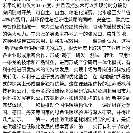
米平均耗电仅为0.057度，并且温控技术可以实现分时分段份
房间随时开关，可自主、自由、精准化消费，比水暖至少节省
40%的费用，其环保性与经济性兼顾的同时，安全性、健康性
与智能性相统一，成为适应消费结构升级、驱动供暖模式转换
的强大动力。在京张冬奥会主办地之一的张家口、崇礼等地，
这种供暖模式被采用，即将发挥效用。 课题组认为，这种
“新型绿色电供暖”模式的成功，很大程度上取决于产业链上的
各企业形成紧密合作，形成“调研—研发—测试—转化—应用”
一条龙的技术和产品链条，进而形成产学研用一体化模式，有
利于推进研发技术的可持续发展，实现市场为导向进行科技成
果转化，有利于企业研发资源的优化整合，在“电地暖”供暖模
式的探索上形成自身独特优势。这在课题组选择的江苏暖枫科
技有限公司、长春金鸽低碳经济发展研究院以及湖北当阳市九
远科技发展有限公司等案例企业和研究机构的协同创新中得到
完整体现。 积极推动全国供暖结构优化 课题组在对美
国、德国、丹麦等国家的绿色供暖经验进行深入研究，并得出
几点启示。 第一，对住宅供暖能耗制定相应的标准，是促
进供暖绿色低碳化发展的根本要求；第二，实行有利于节能的