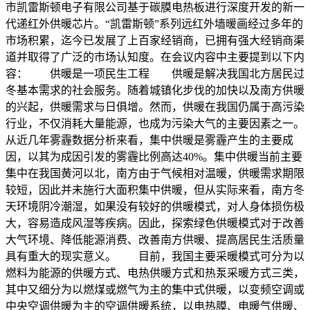
市凯雷斯顿电子有限公司基于碳膜电热板进行深度开发的新一
代递红外供暖芯片。“凯雷斯顿”系列远红外墙暖画经过多年的
市场积累，迄今已发展了上百家经销商，已拥有强大经销商渠
道并取得了广泛的市场认知度。在会议内容中主要提到以下内
容： 供暖是一项民生工程 供暖是解决我国北方居民过
冬基本需求的社会服务。随着城镇化步伐的加快以及南方供暖
的兴起，供暖需求与日俱增。然而，供暖在我国仍属于高污染
行业，不仅消耗大量能源，也成为污染大气的主要因素之一。
从近几年雾霾数据分析来看，集中供暖是雾霾产生的主要成
因，以其为成因引发的雾霾比例高达40%。集中供暖当前主要
集中在我国黄河以北，南方由于气候相对温暖，供暖需求期限
较短，因此并未施行大面积集中供暖，但从实际来看，南方冬
天环境阴冷潮湿，如果没有较好的供暖模式，对人身体损伤极
大，容易造成风湿等疾病。因此，探索绿色供暖模式对于改善
大气环境、降低能源消费、改善南方供暖、提高居民生活质量
具有重大的现实意义。 目前，我国主要采暖模式可分为以
燃料为能源的供暖方式、电热供暖方式和热泵采暖方式三类，
其中又细分为以燃煤或燃气为主的集中式供暖，以变频空调或
中央空调供暖为主的空调供暖系统，以电热膜、电暖气供暖、