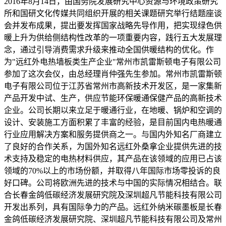
2016年8月14日，由国务院发展研究中心资源与环境政策研究
所和国研文化传媒共同组织开展的相关课题研究举行结题座谈
会并发布成果，提出要发挥国家战略先导作用，把实现绿色供
暖上升为供给侧结构性改革的一项重要内容，践行五大发展理
念，通过引导消费需求升级来推动全国供暖结构的优化。作
为"远红外电热墙板类生产企业"常州市凯雷斯顿电子有限公司
参加了这次会仪，由总经理肖仲强先生参加。常州市凯雷斯顿
电子有限公司位于江苏省常州市高新技术开发区，是一家集新
产品开发中试、生产，供应节能环保暖通保健产品的高新技术
企业。公司长期以来立足于暖通行业，在地暖、锅炉和空调的
设计、安装施工方面积累了丰富的经验，是目前国内电热暖通
行业应用解决方案和服务提供商之一。与国内外知名厂商建立
了良好的合作关系，为国外知名远红外桑拿企业提供先进的技
术支持及稳定的电热材料供应，其产品在该领域的应用已占该
领域的70%以上的市场份额，并取得八年国际市场零投诉的良
好口碑。公司将欧洲先进的技术与中国的实际情况相结合。联
合长春金鸽低碳经济发展研究院及深圳超凡节能科技有限公司
开发出系列，具有国际争力的产品。远红外纳米碳墨板是长春
金鸽低碳经济发展研究院、深圳超凡节能科技有限公司及常州