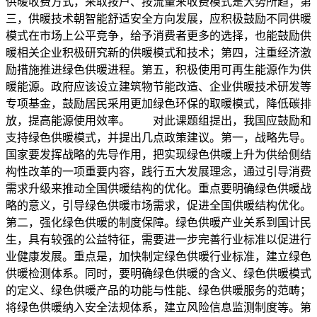
供暖收费方式，采取按户、按流量来收费模式是大势所趋；第
三，供暖技术朝智能舒适安全方向发展，应积极鼓励不同供暖
模式在市场上公平竞争，给予消费者更多的选择，也能鼓励供
暖相关企业积极研究新的供暖模式和技术；第四，注重经济激
励措施推进绿色供暖进程。第五，积极使用可再生能源作为供
暖能源。政府应该设立建筑物节能改造、企业供暖技术研发等
专项基金，鼓励居民采用更加绿色环保的取暖模式，降低碳排
放，提高能源使用效率。 对此课题组提出，我国应鼓励和
支持绿色供暖模式，并提出几点政策建议。第一，战略先导。
国家要发挥战略的先导作用，把实现绿色供暖上升为供给侧结
构性改革的一项重要内容，践行五大发展理念，通过引导消费
需求升级来推动全国供暖结构的优化。重点要明确绿色供暖战
略的意义，引导绿色供暖市场需求，促进全国供暖结构优化。
第二，强化绿色供暖的制度保障。绿色供暖产业关系到国计民
生，具有较强的公益特征，需要进一步完善行业标准以促进行
业健康发展。重点是，加快制定绿色供暖行业标准，建立绿色
供暖检测体系。同时，要明确绿色供暖的含义、绿色供暖模式
的定义、绿色供暖产品的功能与性能、绿色供暖服务的范畴；
将绿色供暖纳入安全法规体系，建立风险信息监测制度等。第