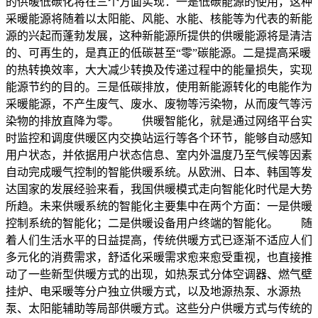
的供暖低碳化将在三个方面实现：一是低碳能源的使用，这种
采暖能源将随着以太阳能、风能、水能、核能等为代表的新能
源的兴起而蓬勃发展，这种新能源所提供的供暖能源将是清洁
的、可再生的，是真正的低碳甚至“零”碳能源。二是提高采暖
的热转换效率，大大减少转换及传递过程中的能量损失，实现
能源节约的目的。三是低碳排放，使用新能源转化的电能作为
采暖能源，不产生废气、废水、废物等污染物，从而废气等污
染物的排放直降为零。 供暖智能化，就是通过网络平台实
时监控和调度供暖区内交换站运行等各个环节，能够自动感知
用户状态，并依据用户状态信息、室内外温度乃至气候等因素
自动完成暖气控制的智能供暖系统。从欧洲、日本、韩国等发
达国家的发展经验来看，我国供暖模式走向智能化时代是大势
所趋。未来供暖系统的智能化主要集中在两个方面：一是供暖
控制系统的智能化；二是供暖设备用户终端的智能化。 随
着人们生活水平的日益提高，传统供暖方式已逐渐不适应人们
多元化的消费需求，舒适化采暖需求愈来愈受重视，也直接推
动了一些新型供暖方式的出现，如热泵式分体空调器、燃气壁
挂炉、电采暖等分户独立供暖方式，以及地源热泵、水源热
泵、太阳能辅助等局部供暖方式。这些分户供暖方式与传统的