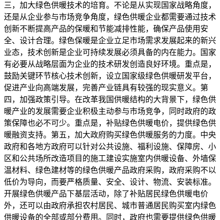
三，加大绿色供暖技术的培育。不论是从实现国家战略角度，
还是从企业参与市场竞争角度，绿色供暖企业都需要通过技术
创新不断提高产品的保暖和节能减排性能，确保产品使用安
全、设计合理。绿色保暖是企业立足市场需求发展起来的新兴
业态，技术创新是企业可持续发展必须具备的内在能力。国家
有必要从战略层面为企业的技术研发创造良好环境。重点是，
鼓励关键环节核心技术创新，设立国家级绿色供暖研发平台，
促进产业向高端发展，完善产业链具有较强的现实意义。第
四，加强政策引导。在改革我国供暖结构的大背景下，绿色供
暖产业的发展需要企业积极主动参与市场竞争，同时政府的政
策保障也必不可少。重点是，补贴绿色供暖电价，提供绿色供
暖融资支持。第五，加大政府购买绿色供暖服务的力度。中央
政府和各地方政府可以针对公共设施、福利设施、保障房、小
区和公共场所改造项目的施工建设实施室内供暖设备、外墙保
温材料、绿色建材等的绿色供暖产品政府采购，政府采购不以
低价为导向，而要严格质量、安全、设计、物流、安装标准。
开展绿色供暖产品下基层活动，除了补贴居民绿色供暖电价
外，还可以由政府承担农村居民、城市普通居民购买室内绿色
供暖设备的全部或部分费用。同时，政府也需要提供绿色供暖